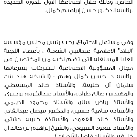
الخاص، وذلك خلال اجتماعها الأول للدورة الجديدة
برئاسة الدكتور حسن إبراهيم كمال.
وفي مستهل الاجتماع، رحب رئيس مجلس مؤسسة
"البلاد" الاعلامية عبدالنبي الشعلة ، بأعضاء اللجنة
العليا المستقلة التي تضم نخبة من المختصين في
مجال المسؤولية الاجتماعية للشركات بتفرعاتها
برئاسة د. حسن كمال وهم : (الشيخة هند بنت
سلمان آل خليفة، والأستاذ خالد المسقطي،
والمهندس صالح طرادة، والأستاذ عبدالكريم بوجيري،
والأستاذ رياض ساتر، والأستاذ محمود الديلمي،
والأستاذة سامية حسين، والدكتور فيصل عبدالقادر،
والأستاذ خالد القعود، والأستاذة خيرية دشتي،
والأستاذ سعود السبيعي، والشيخ إبراهيم بن خالد آل
خليفة، والأستاذ فاضل الأنصاري).