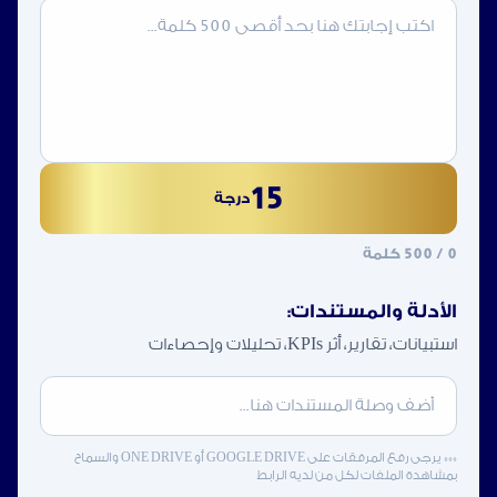
15
درجة
0
/ 500 كلمة
الأدلة والمستندات:
استبيانات، تقارير، أثر KPIs، تحليلات وإحصاءات
*** يرجى رفع المرفقات على GOOGLE DRIVE أو ONE DRIVE والسماح
بمشاهدة الملفات لكل من لديه الرابط