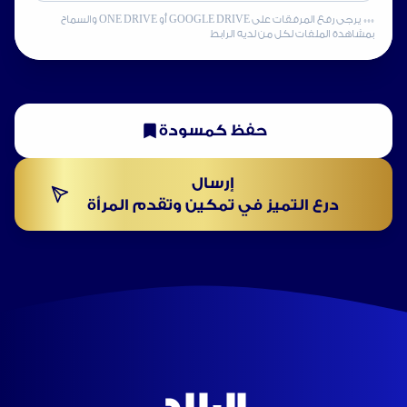
*** يرجى رفع المرفقات على GOOGLE DRIVE أو ONE DRIVE والسماح
بمشاهدة الملفات لكل من لديه الرابط
حفظ كمسودة
إرسال
درع التميز في تمكين وتقدم المرأة