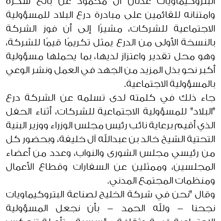
البتروكيماويات عدنان آل محمود عن بالغ شكره
وامتنانه للقائمين على مبادرة درع البلاد للمسؤولية
الاجتماعية للشركات، مشيرًا إلى أن فوز الشركة
بالنسخة الأولى من الدرع يمثل تكريمًا قيمًا للشركة،
وهو محل تقدير واعتزاز لديها، بما يحملها مسؤولية
أكبر نحو بذل المزيد من الجهد في العمل ونشر الوعي
بالمسؤولية الاجتماعية.
جاء ذلك في كلمته لدى تسلمه عن الشركة درع
"البلاد" للمسؤولية الاجتماعية للشركات، أثناء الحفل
الذي أقيم برعاية نائب رئيس مجلس الوزراء ووزير البنية
التحتية الشيخ خالد بن عبدالله آل خليفة، وبحضور كل
من رئيسي مجلس الشورى والنواب، وعدد من أعضاء
المجلسين، وممثلين عن السفارات وقطاع الأعمال
ومنظمات المجتمع المدني.
وقال "نحن في شركة الخليج لصناعة البتروكيماويات
نجحنا - ولله الحمد - بأن نجعل المسؤولية