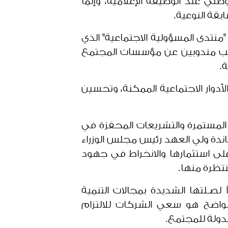
طني عند الوظيفة الإعلامية، وإنما
قة النوعية.
منتدى المسؤولية الاجتماعية" الذي
انب مندوبين عن مؤسسات المجتمع
ية.
أدوار الاجتماعية الممكنة، وتحسين
لمستمرة والتشريعات المحفزة في
ندة ولي العهد رئيس مجلس الوزراء
لى استثمارها والانخراط في جهود
نتظرة منها.
لصـلتها الشديدة بمجالات التنمية
لواضح هو سعي الشركات للالتزام
دولة للمجتمع.