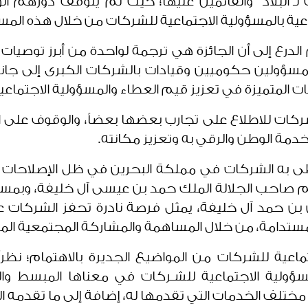
لـ"البلاد" والقائمين عليها؛ حيث لم يتوقف دورهم الو
ة بالمسؤولية الاجتماعية للشركات من خلال هذه المساب
رع إلى أن الجائزة هي ترجمة لواحدة من أبرز توصيات "
ن مسؤولين حكوميين وقيادات بالشركات الكبرى إلى ج
ات المتميزة في تعزيز قيم العطاء والمسؤولية الاجتماع
كات للاطلاع على تجارب بعضها بعضاً، والوقوف على ال
مة الوطن والرقي به وتعزيز مكانته.
ى به الشركات في مملكة البحرين في ظل الإصلاحات ا
ظم صاحب الجلالة الملك حمد بن عيسى آل خليفة، وبمسا
بن حمد آل خليفة، يمثل فرصة نادرة تحفز الشركات ع
ومستدامة، من خلال المساهمة والمشاركة المجتمعية الم
عية للشركات من المواضيع الجديرة بالاهتمام؛ نظراً 
مسؤولية الاجتماعية للشـركات في معناها المبسط وا
ختلف الخدمات التي تقدمها له، إضافة إلى ما تقدمه ال