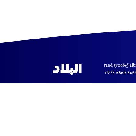
raed.ayoob@albi
+973 6660 666