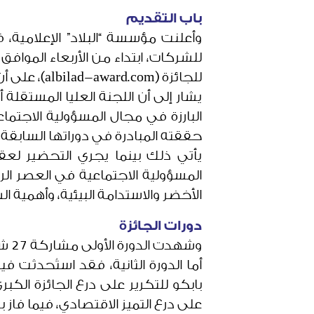
باب التقديم
وأعلنت مؤسسة “البلاد” الإعلامية، ف
للجائزة (albilad-award.com)، على أن يستمر استقبال طلبات الترشح حتى منتصف أغسطس من هذا العام.
يشار إلى أن اللجنة العليا المستقلة
حققته المبادرة في دوراتها السابق
يأتي ذلك بينما يجري التحضير لعق
المسؤولية الاجتماعية في العصر الر
الأخضر والاستدامة البيئية، وأهمية 
دورات الجائزة
وشهدت الدورة الأولى مشاركة 27 شركة، وتوجت شركة الخليج للبتروكيماويات “جيبك” بالجائزة الكبرى.
بابكو للتكرير على درع الجائزة الكب
على درع التميز الاقتصادي، فيما فاز ب