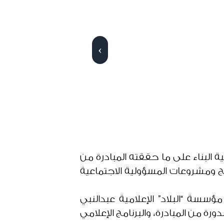
‹
ليا المستقلة لدرع “البلاد” للمسؤولية الاجتماعية للشركات للعام 2025، أهمية البناء على ما حققته المبادرة من
مج ومشروعات المسؤولية الاجتماعية
سسة “البلاد” الإعلامية عبدالنبي
ة من المبادرة، والبرنامج الإعلامي