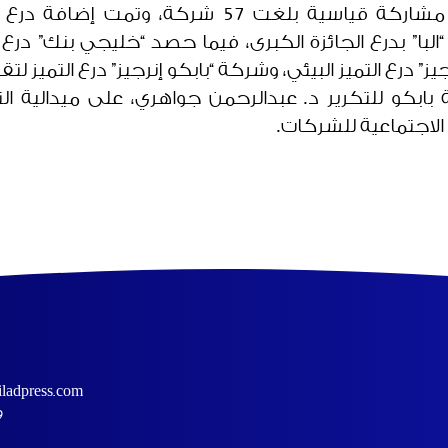
وفي الدورة الثالثة، سجلت الجائزة مشاركة قياسية بل
” بدرع الجائزة الكبرى، فيما حصد “خليجي بنك” درع ا
يز” درع التميز البيئي، وشركة “بابكو إنرجيز” درع التميز لت
الاجتماعية للشركات.
ladpress.com
9