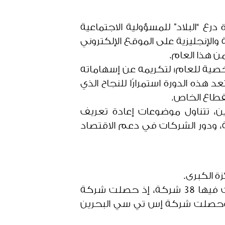
درع “البلاد” للمسؤولية الاجتماعية
لكترونية باللغتين العربية والإنجليزية على الموقع الإلكتروني
 شخصية للعام؛ لتكريمه عن إسهاماته
 مجال المسؤولية الاجتماعية، وذلك في الدورة الرابعة من الجائزة للعام 2025، وتعد هذه الدورة استمرارًا للنجاح الذي
قطاع الخاص.
ين، تتناول موضوعات إعادة تعريف
مة، ودور الشركات في دعم الاقتصاد
أما الدورة الثانية، فقد استُحدثت فيها ثلاث جوائز جديدة إلى جانب الجائزة الكبرى، وشاركت فيها 38 شركة، إذ حصلت شركة
بيئي، وحصلت شركة إس تي سي البحرين