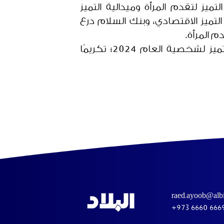
غت 57 شركة، وتمت إضافة درع التميز لتقدم المرأة وميدالية التميز
لتميز الاقتصادي، وبنك السلام درع
قدم المرأة.
كما حصل الرئيس التنفيذي لشركة بابكو للتكرير د. عبدالرحمن جواهري، على ميدالية التميز لشخصية العام 2024؛ تكريمًا
raed.ayoob@albi
+973 6660 666