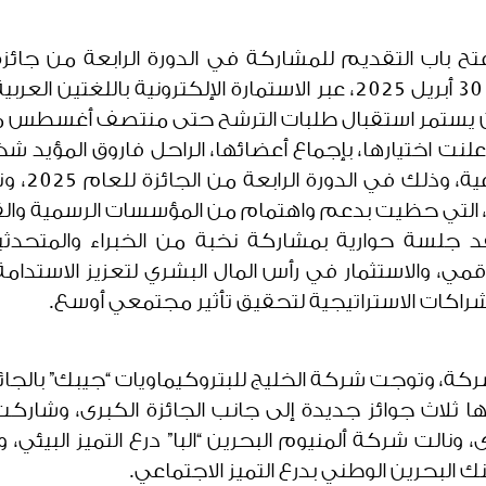
تح باب التقديم للمشاركة في الدورة الرابعة من جائزة 
للشركات، ابتداء من الأربعاء الموافق 30 أبريل 2025، عبر الاستمارة الإ
 أعلنت اختيارها، بإجماع أعضائها، الراحل فاروق المؤيد
البارزة في
ة، التي حظيت بدعم واهتمام من المؤسسات الرسمية وال
د جلسة حوارية بمشاركة نخبة من الخبراء والمتحدث
قمي، والاستثمار في رأس المال البشري لتعزيز الاستدا
الشراكات الاستراتيجية لتحقيق تأثير مجتمعي أوسع.
رى، ونالت شركة ألمنيوم البحرين “البا” درع التميز ال
نك البحرين الوطني بدرع التميز الاجتماعي.