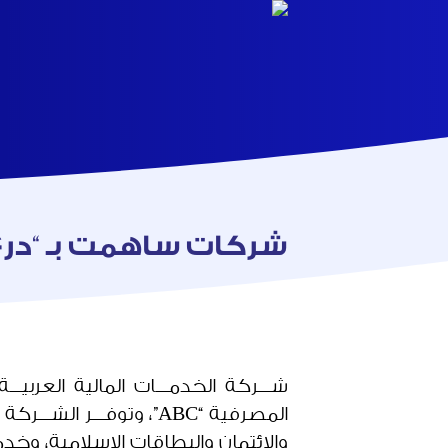
شركات ساهمت بـ “درع ا
شـــركة الخدمـــات المالية العربيـ
المصرفية “ABC”، وتوفــ
والائتمان والبطاقات الإسلامية، وخ