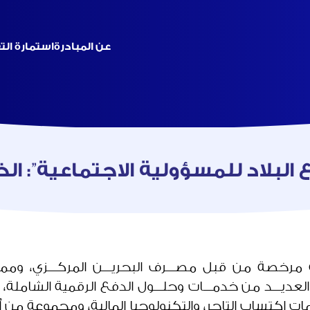
عن المبادرة
استمارة ال
لبلاد للمسؤولية الاجتماعية”: الخ
ــة مرخصة من قبل مصـــرف البحريـــن المركـــزي، ومم
ـر الشـــركة العديـــد من خدمـــات وحلـــول الدفع الرقمية ا
دمات اكتساب التاجر، والتكنولوجيا المالية، ومجموعة من