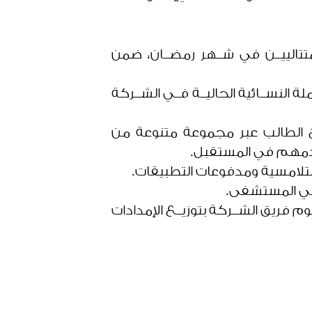
 متتالييــن في شــهر رمضــان، ضمن
لة النســائية الحاليــة فــي الشــركة
 الــذي تــم إطلاقه في العام 2022، ويركز على منح الطالب عبر مجموعة متنوعة من
سيخدمهم في المستقبل.
 التلامسية ومدفوعات التطبيقات.
فــي المستشفى.
ـوم فريق الشــركة بتوزيــع الإمدادات