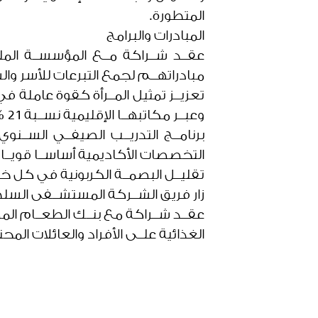
المتطورة.
المبادرات والبرامج
عقــد شــراكة مــع المؤسســة الملك
مبادراتهــم لجمع التبرعات للأسر وال
تعزيــز تمثيل المــرأة كقوة عاملة في ا
وعبــر مكاتبهــا الإقليمية نســبة 21 %، إذ تشكل المرأة مــا يقــارب نصف فريق القيادة.
التخصصات الأكاديمية أساســا قويــا
تقليــل البصمــة الكربونية في كل خ
زار فريق الشــركة المستشــفى السلطا
عقــد شــراكة مع بنــك الطعــام المصر
الغذائية علــى الأفراد والعائلات المحت