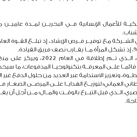
يــة للأعمال الإنسانية فــي البحريــن لمــدة عاميــن
شباب.
لشــركة مع توفيــر فــرص الإرشاد، إذ تبلــغ القــوة العام
برنامــج التدريــب الصيفــي الســنوي،
 قائمــا علــى المعرفــة بتكنولوجيــا المدفوعات، ما 
طــوة، وتعزيز الاستدامة عبر العديد من حلول الدفع غير
ني العماني؛ لتوزيــع الهدايــا علــى المرضــى الصغــار 
ي، الــذي قبل التبــرع بالوقــت والمــال؛ مــن أجل أن يقـ
اجة.