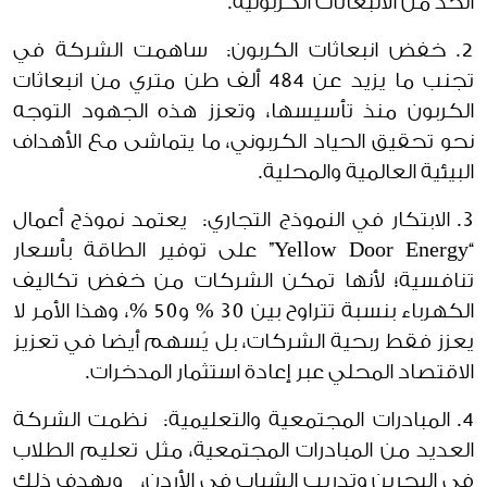
الحد من الانبعاثات الكربونية.
2. خفض انبعاثات الكربون: ساهمت الشركة في
تجنب ما يزيد عن 484 ألف طن متري من انبعاثات
الكربون منذ تأسيسها، وتعزز هذه الجهود التوجه
نحو تحقيق الحياد الكربوني، ما يتماشى مع الأهداف
البيئية العالمية والمحلية.
3. الابتكار في النموذج التجاري: يعتمد نموذج أعمال
“Yellow Door Energy” على توفير الطاقة بأسعار
تنافسية؛ لأنها تمكن الشركات من خفض تكاليف
الكهرباء بنسبة تتراوح بين 30 % و50 %، وهذا الأمر لا
يعزز فقط ربحية الشركات، بل يُسهم أيضا في تعزيز
الاقتصاد المحلي عبر إعادة استثمار المدخرات.
4. المبادرات المجتمعية والتعليمية: نظمت الشركة
العديد من المبادرات المجتمعية، مثل تعليم الطلاب
في البحرين وتدريب الشباب في الأردن، ويهدف ذلك